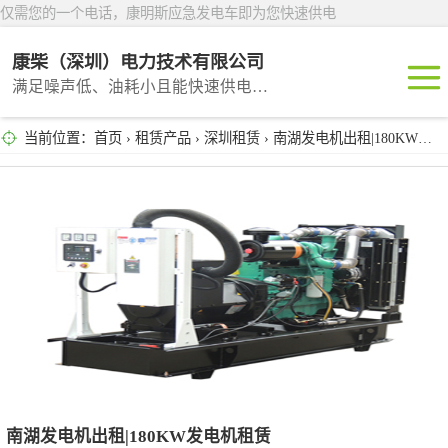
仅需您的一个电话，康明斯应急发电车即为您快速供电
康柴（深圳）电力技术有限公司
满足噪声低、油耗小且能快速供电的租赁产品
当前位置：
首页
›
租赁产品
›
深圳租赁
› 南湖发电机出租|180KW发电机租赁
深圳租赁
东莞租赁
广州租赁
惠州租赁
汕头租赁
南湖发电机出租|180KW发电机租赁