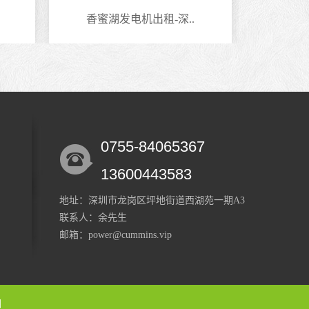
香蜜湖发电机出租-深..
南头
0755-84065367
13600443583
地址：深圳市龙岗区坪地街道西湖苑一期A3
联系人：余先生
邮箱：power@cummins.vip
图