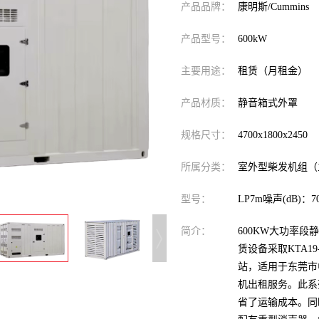
产品品牌：
康明斯/Cummins
产品型号：
600kW
主要用途：
租赁（月租金）
产品材质：
静音箱式外罩
规格尺寸：
4700x1800x2450
所属分类：
室外型柴发机组（
型号：
LP7m噪声(dB)：70
简介：
600KW大功率
赁设备采取KTA1
站，适用于东莞市
机出租服务。此系
省了运输成本。同