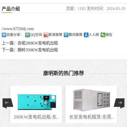
流量：1183 发布时间：2024-05-29
产品介绍
//www.0755fdj.com
百度分享：
QQ空间
新浪微博
腾讯微博
人人网
微信
上一篇：
赤坭280KW发电机出租
下一篇：
狮岭350KW发电机出租
康明斯的热门推荐
..
200KW发电机出租-东..
长安发电机租赁-东莞..