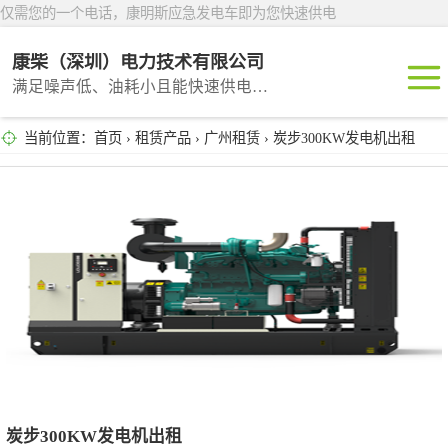
仅需您的一个电话，康明斯应急发电车即为您快速供电
康柴（深圳）电力技术有限公司
满足噪声低、油耗小且能快速供电的租赁产品
当前位置：
首页
›
租赁产品
›
广州租赁
› 炭步300KW发电机出租
深圳租赁
东莞租赁
广州租赁
惠州租赁
汕头租赁
炭步300KW发电机出租