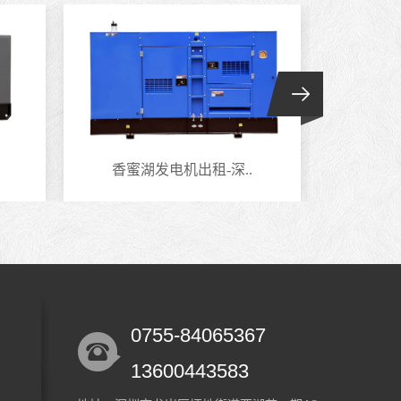
香蜜湖发电机出租-深..
南头
0755-84065367
13600443583