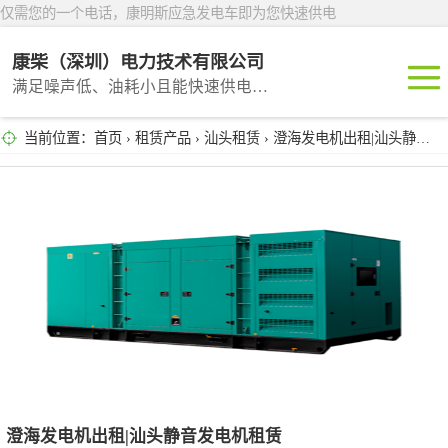
仅需您的一个电话，康明斯应急发电车即为您快速供电
康柴（深圳）电力技术有限公司
满足噪声低、油耗小且能快速供电的租赁产品
当前位置：
首页
›
租赁产品
›
汕头租赁
› 澄海发电机出租|汕头静音发电机租赁
深圳租赁
东莞租赁
广州租赁
惠州租赁
汕头租赁
澄海发电机出租|汕头静音发电机租赁