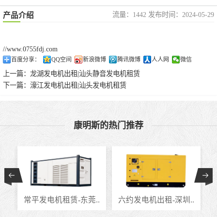
流量：1442 发布时间：2024-05-29
产品介绍
//www.0755fdj.com
百度分享：
QQ空间
新浪微博
腾讯微博
人人网
微信
上一篇：
龙湖发电机出租|汕头静音发电机租赁
下一篇：
濠江发电机出租|汕头发电机租赁
康明斯的热门推荐
.
常平发电机租赁-东莞..
六约发电机出租-深圳..