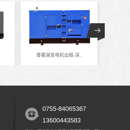
香蜜湖发电机出租-深..
南头
0755-84065367
13600443583