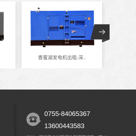
香蜜湖发电机出租-深..
南头
0755-84065367
13600443583