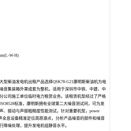
mm(L-W-H)
瓦大型柴油发电机出租产品选择QSK78-G21康明斯柴油机为电
噪音集装箱外罩成套为整机，适用于深圳市中铁、中建、中
分公司施工单位临时电力租赁业务。该租赁机型经过了严格
ISO8528标准，康明斯拥有全球第二大噪音测试间，可为发
声、振动与声振粗糙度性能测试，针对重要机型，power
选取声全息设备精准定位高原源点，分析产品噪音的部件和噪音
行降噪处理，提升发电机组静音水平。