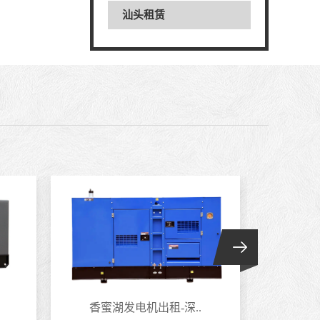
汕头租赁
香蜜湖发电机出租-深..
南头