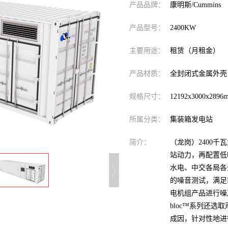
产品品牌：
康明斯/Cummins
产品型号：
2400KW
主要用途：
租赁（月租金）
产品材质：
全封闭式金属外壳
规格尺寸：
12192x3000x2896
所属分类：
集装箱发电站
简介：
（龙岗）2400千
站动力，再配置低
水电、中交各局各
的噪音测试，满足
电机组产品进行噪
bloc™系列还
成因，针对性地进