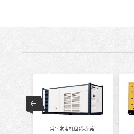
莞..
常平发电机租赁-东莞..