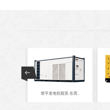
莞..
常平发电机租赁-东莞..