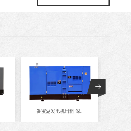
香蜜湖发电机出租-深..
南头