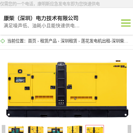
仅需您的一个电话，康明斯应急发电车即为您快速供电
康柴（深圳）电力技术有限公司
满足噪声低、油耗小且能快速供电的租赁产品
当前位置：
首页
›
租赁产品
›
深圳租赁
› 莲花发电机出租-深圳柴油发电机租赁公司
深圳租赁
东莞租赁
广州租赁
惠州租赁
汕头租赁