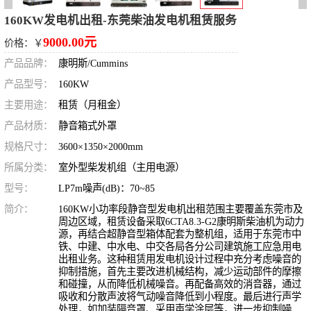
160KW发电机出租-东莞柴油发电机租赁服务
9000.00元
价格：￥
产品品牌：
康明斯/Cummins
产品型号：
160KW
主要用途：
租赁（月租金）
产品材质：
静音箱式外罩
规格尺寸：
3600×1350×2000mm
所属分类：
室外型柴发机组（主用电源）
型号：
LP7m噪声(dB)：70~85
简介：
160KW小功率段静音型发电机出租范围主要覆盖东莞市及
周边区域，租赁设备采取6CTA8.3-G2康明斯柴油机为动力
源，再结合超静音型箱体配套为整机组，适用于东莞市中
铁、中建、中水电、中交各局各分公司建筑施工应急用电
出租业务。这种租赁用发电机设计过程中充分考虑噪音的
抑制措施，首先主要改进机械结构，减少运动部件的摩擦
和碰撞，从而降低机械噪音。再配备高效的消音器，通过
吸收和分散声波将气动噪音降低到小程度。最后进行声学
处理，如加装隔音罩、采用声学涂层等，进一步抑制噪