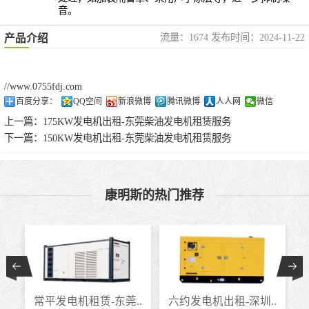
音。
流量：1674 发布时间：2024-11-22
产品介绍
//www.0755fdj.com
百度分享：
QQ空间
新浪微博
腾讯微博
人人网
微信
上一篇：
175KW发电机出租-东莞柴油发电机租赁服务
下一篇：
150KW发电机出租-东莞柴油发电机租赁服务
康明斯的热门推荐
.
常平发电机租赁-东莞..
六约发电机出租-深圳..