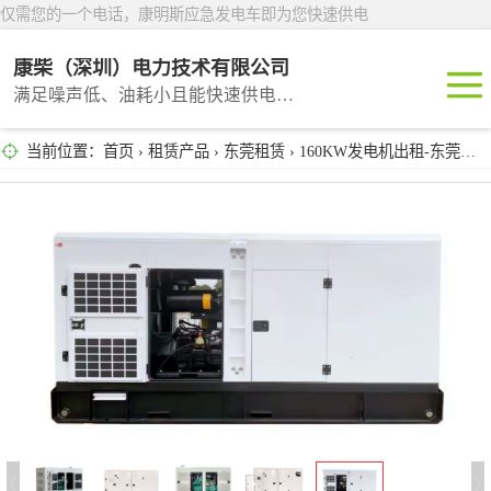
仅需您的一个电话，康明斯应急发电车即为您快速供电
康柴（深圳）电力技术有限公司
满足噪声低、油耗小且能快速供电的租赁产品
当前位置：
首页
›
租赁产品
›
东莞租赁
› 160KW发电机出租-东莞柴油发电机租赁服务
深圳租赁
东莞租赁
广州租赁
惠州租赁
汕头租赁