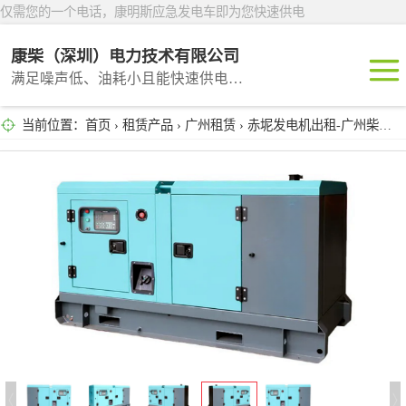
仅需您的一个电话，康明斯应急发电车即为您快速供电
康柴（深圳）电力技术有限公司
满足噪声低、油耗小且能快速供电的租赁产品
当前位置：
首页
›
租赁产品
›
广州租赁
› 赤坭发电机出租-广州柴油发电机租赁业务
深圳租赁
东莞租赁
广州租赁
惠州租赁
汕头租赁