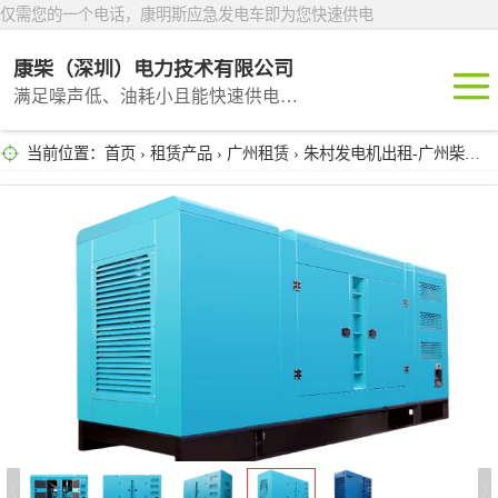
仅需您的一个电话，康明斯应急发电车即为您快速供电
康柴（深圳）电力技术有限公司
满足噪声低、油耗小且能快速供电的租赁产品
当前位置：
首页
›
租赁产品
›
广州租赁
› 朱村发电机出租-广州柴油发电机租赁业务
深圳租赁
东莞租赁
广州租赁
惠州租赁
汕头租赁