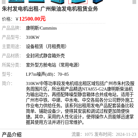
朱村发电机出租-广州柴油发电机租赁业务
12500.00元
价格：￥
产品品牌：
康明斯/Cummins
产品型号：
310KW
主要用途：
设备租赁（月租费用）
产品材质：
全封闭式静音箱外壳
所属分类：
室外型方舱电站（常用电源）
型号：
LP7m噪声(dB)：70~85
简介：
310KW中等功率段发电机组出租区域包括广州市朱村及服
务周围片区，所出租产品精选NTA855-G2A康明斯柴油机
为输出动力，再搭配降噪型静音箱体合并成电站，适用于
广州市中铁、中建、中水电、中交各局各分公司野外施工
作业电力供给任务。该系列出租用发电产品配套装备比较
简单、铺助设备少，使得其安装和调试过程更加简便快
捷。其中，采用的人性化设计，使得操作人员能够迅速掌
握其使用方法并进行日常维护。
流量：1075 发布时间：2024-11-23
产品介绍