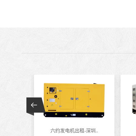
莞..
六约发电机出租-深圳..