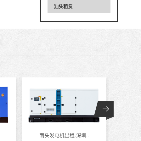
汕头租赁
南头发电机出租-深圳..
海山