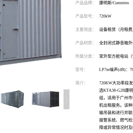
产品品牌：
康明斯/Cummins
产品型号：
720kW
主要用途：
设备租赁（月租费
产品材质：
全封闭式静音箱外
所属分类：
室外型方舱电站（
型号：
LP7m噪声(dB)：70
简介：
720KW大功率
选KTA38-G2
组，适用于广州市
机出租服务。该种
输吊装和进行并联
报警系统、燃气检
障或异常情况时及