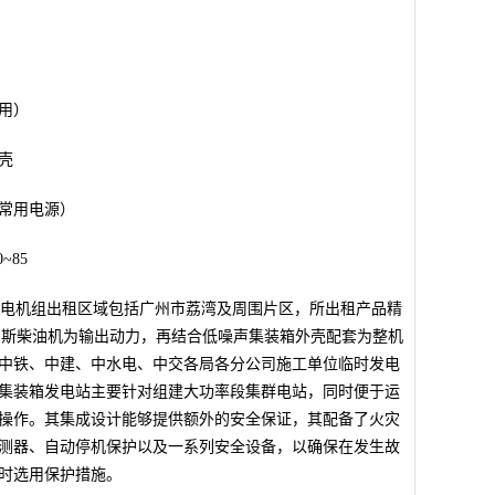
用）
壳
常用电源）
~85
段发电机组出租区域包括广州市荔湾及周围片区，所出租产品精
B康明斯柴油机为输出动力，再结合低噪声集装箱外壳配套为整机
中铁、中建、中水电、中交各局各分公司施工单位临时发电
集装箱发电站主要针对组建大功率段集群电站，同时便于运
操作。其集成设计能够提供额外的安全保证，其配备了火灾
测器、自动停机保护以及一系列安全设备，以确保在发生故
时选用保护措施。