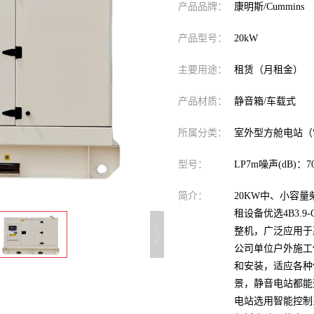
产品品牌：
康明斯/Cummins
产品型号：
20kW
主要用途：
租赁（月租金）
产品材质：
静音箱/车载式
所属分类：
室外型方舱电站（
型号：
LP7m噪声(dB)：70
简介：
20KW中、小容
租设备优选4B3.
整机，广泛应用于
公司单位户外施工
和安装，适应各种
景，静音电站都能
电站选用智能控制