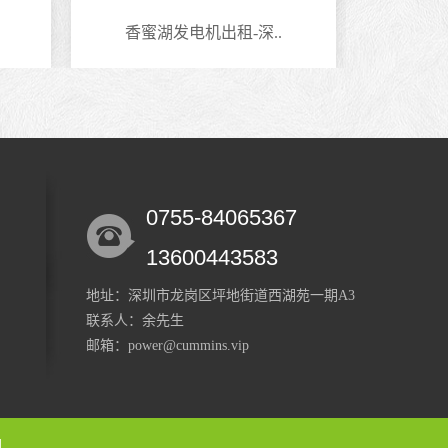
-深..
南头发电机出租-深圳..
0755-84065367
13600443583
地址：深圳市龙岗区坪地街道西湖苑一期A3
联系人：余先生
邮箱：power@cummins.vip
图