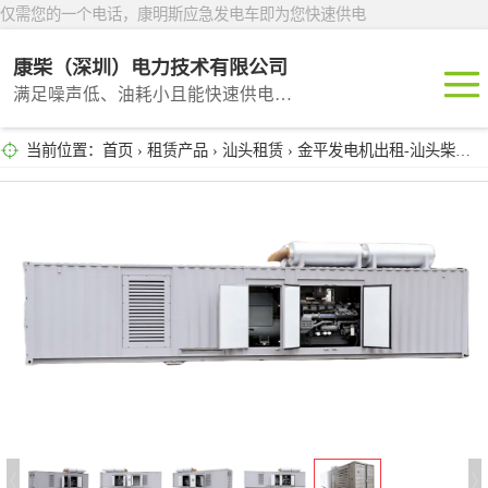
仅需您的一个电话，康明斯应急发电车即为您快速供电
康柴（深圳）电力技术有限公司
满足噪声低、油耗小且能快速供电的租赁产品
当前位置：
首页
›
租赁产品
›
汕头租赁
› 金平发电机出租-汕头柴油发电机租赁公司
深圳租赁
东莞租赁
广州租赁
惠州租赁
汕头租赁