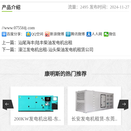
流量：2495 发布时间：2024-11-27
产品介绍
//www.0755fdj.com
百度分享：
QQ空间
新浪微博
腾讯微博
人人网
微信
上一篇：
汕尾海丰|陆丰柴油发电机出租
下一篇：
濠江发电机出租-汕头柴油发电机租赁公司
康明斯的热门推荐
..
200KW发电机出租-东..
长安发电机租赁-东莞..