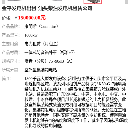
金平发电机出租-汕头柴油发电机租赁公司
150000.00元
价格：￥
产品品牌：
康明斯（Cummins）
产品型号：
1800kw
主要用途：
电力租赁（月租金）
产品材质：
一体式防音箱外罩（标准柜）
规格尺寸：
噪音（分贝）75~90dB（A）
所属分类：
室外型集装箱电站
简介：
1800千瓦大型发电设备出租业务主供于汕头市金平区及其
附近相邻区域，该系列可租赁产品特取QSK50-G17康明斯
柴油机为机组主动力，再装备柜式集装箱方舱组装成户外
电站，普遍适配于广东省中铁、中建、中水电、中交、中
核建、中冶各局各项目部长期和短期的电力租赁服务。此
款室外集装箱式柴油发电机组可根据项目的能源需求变
化，集装箱发电机组能够提供所需的能源，无论是在工地
还是其他场合。同时安装了高质量的冷却系统，使得柴油
发电机能够在*的高度和温度下工作，减少了因海拔和温度
变化导致的停电问题。