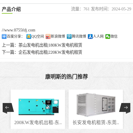
流量：761 发布时间：2024-05-29
产品介绍
//www.0755fdj.com
百度分享：
QQ空间
新浪微博
腾讯微博
人人网
微信
上一篇：
茶山发电机出租|180KW发电机租赁
下一篇：
企石发电机出租|220KW发电机租赁
康明斯的热门推荐
..
200KW发电机出租-东..
长安发电机租赁-东莞..