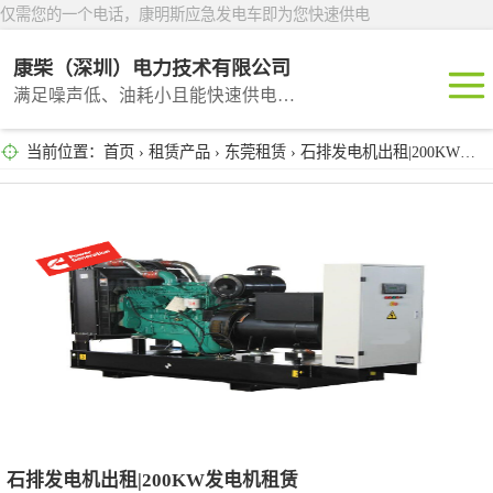
仅需您的一个电话，康明斯应急发电车即为您快速供电
康柴（深圳）电力技术有限公司
满足噪声低、油耗小且能快速供电的租赁产品
当前位置：
首页
›
租赁产品
›
东莞租赁
› 石排发电机出租|200KW发电机租赁
深圳租赁
东莞租赁
广州租赁
惠州租赁
汕头租赁
石排发电机出租|200KW发电机租赁