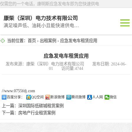
仅需您的一个电话，康明斯应急发电车即为您快速供电
康柴（深圳）电力技术有限公司
满足噪声低、油耗小且能快速供电的租赁产品
当前位置：
首页
›
出租案例
› 应急发电车租赁应用
深圳租赁
东莞租赁
应急发电车租赁应用
发布来源：康柴（深圳）电力技术有限公司 发布日期: 2024-06-
01 访问量:4744
广州租赁
惠州租赁
//www.0755fdj.com
百度分享：
QQ空间
新浪微博
腾讯微博
人人网
微信
汕头租赁
上一篇：
深圳国际低碳城租赁案例
下一篇：
房地产行业租赁案例