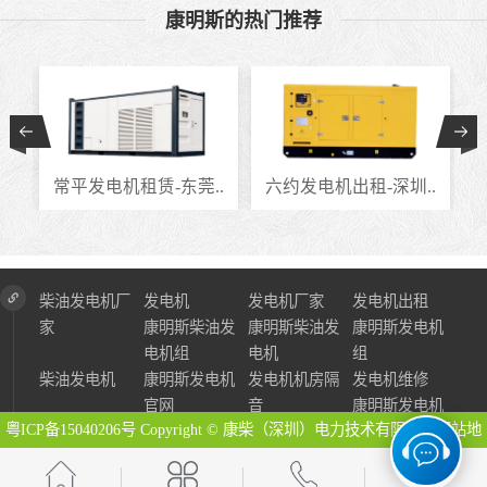
康明斯的热门推荐
.
常平发电机租赁-东莞..
六约发电机出租-深圳..
柴油发电机厂
发电机
发电机厂家
发电机出租
家
康明斯柴油发
康明斯柴油发
康明斯发电机
电机组
电机
组
柴油发电机
康明斯发电机
发电机机房隔
发电机维修
官网
音
康明斯发电机
粤ICP备15040206号
Copyright © 康柴（深圳）电力技术有限公司
网站地
图