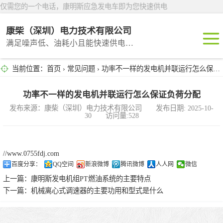
仅需您的一个电话，康明斯应急发电车即为您快速供电
康柴（深圳）电力技术有限公司
满足噪声低、油耗小且能快速供电的租赁产品
当前位置：
首页
›
常见问题
› 功率不一样的发电机并联运行怎么保证负荷分配
深圳租赁
东莞租赁
功率不一样的发电机并联运行怎么保证负荷分配
发布来源：康柴（深圳）电力技术有限公司 发布日期: 2025-10-
30 访问量:528
广州租赁
惠州租赁
//www.0755fdj.com
百度分享：
QQ空间
新浪微博
腾讯微博
人人网
微信
汕头租赁
上一篇：
康明斯发电机组PT燃油系统的主要特点
下一篇：
机械离心式调速器的主要功用和型式是什么