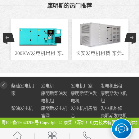
康明斯的热门推荐
..
200KW发电机出租-东..
长安发电机租赁-东莞..
柴油发电机厂
发电机
发电机厂家
发电机出租
家
康明斯柴油发
康明斯柴油发
康明斯发电机
电机组
电机
组
柴油发电机
康明斯发电机
发电机机房隔
发电机维修
官网
音
康明斯发电机
粤ICP备15040206号
Copyright © 康柴（深圳）电力技术有限公司
网站地
图