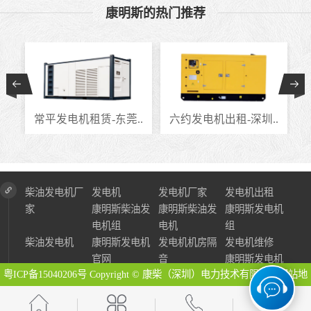
康明斯的热门推荐
.
常平发电机租赁-东莞..
六约发电机出租-深圳..
柴油发电机厂
发电机
发电机厂家
发电机出租
家
康明斯柴油发
康明斯柴油发
康明斯发电机
电机组
电机
组
柴油发电机
康明斯发电机
发电机机房隔
发电机维修
官网
音
康明斯发电机
粤ICP备15040206号
Copyright © 康柴（深圳）电力技术有限公司
网站地
图