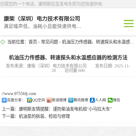
仅需您的一个电话，康明斯应急发电车即为您快速供电
康柴（深圳）电力技术有限公司
满足噪声低、油耗小且能快速供电的租赁产品
当前位置：
首页
›
常见问题
› 机油压力传感器、转速探头和水温感应器的检测方法
深圳租赁
东莞租赁
机油压力传感器、转速探头和水温感应器的检测方法
发布来源：康柴（深圳）电力技术有限公司 发布日期: 2025-11-
20 访问量:600
广州租赁
惠州租赁
//www.0755fdj.com
百度分享：
QQ空间
新浪微博
腾讯微博
人人网
微信
汕头租赁
上一篇：
康明斯友情提醒：谨防柴油发电机组“小马拉大车”
下一篇：
机油泵的拆装、检验与修理