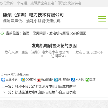
仅需您的一个电话，康明斯应急发电车即为您快速供电
康柴（深圳）电力技术有限公司
满足噪声低、油耗小且能快速供电的租赁产品
当前位置：
首页
›
常见问题
› 发电机电刷冒火花的原因
深圳租赁
东莞租赁
发电机电刷冒火花的原因
发布来源：康柴（深圳）电力技术有限公司 发布日期: 2026-01-
05 访问量:430
广州租赁
惠州租赁
//www.0755fdj.com
百度分享：
QQ空间
新浪微博
腾讯微博
人人网
微信
汕头租赁
上一篇：
各种不良启动对柴油发电机组造成的伤害
下一篇：
简述柴油发电机组的自切换与自启动功能