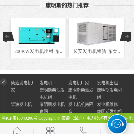
康明斯的热门推荐
..
200KW发电机出租-东..
长安发电机租赁-东莞..
柴油发电机厂
发电机
发电机厂家
发电机出租
家
康明斯柴油发
康明斯柴油发
康明斯发电机
电机组
电机
组
柴油发电机
康明斯发电机
发电机机房隔
发电机维修
官网
音
康明斯发电机
粤ICP备15040206号
Copyright © 康柴（深圳）电力技术有限公司
网站地
图