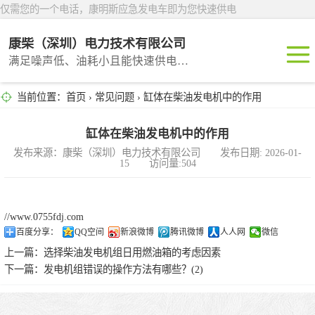
仅需您的一个电话，康明斯应急发电车即为您快速供电
康柴（深圳）电力技术有限公司
满足噪声低、油耗小且能快速供电的租赁产品
当前位置：
首页
›
常见问题
› 缸体在柴油发电机中的作用
深圳租赁
东莞租赁
缸体在柴油发电机中的作用
发布来源：康柴（深圳）电力技术有限公司 发布日期: 2026-01-
15 访问量:504
广州租赁
惠州租赁
//www.0755fdj.com
百度分享：
QQ空间
新浪微博
腾讯微博
人人网
微信
汕头租赁
上一篇：
选择柴油发电机组日用燃油箱的考虑因素
下一篇：
发电机组错误的操作方法有哪些？(2)