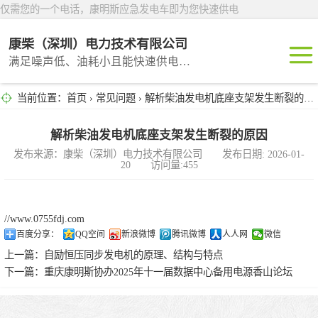
仅需您的一个电话，康明斯应急发电车即为您快速供电
康柴（深圳）电力技术有限公司
满足噪声低、油耗小且能快速供电的租赁产品
当前位置：
首页
›
常见问题
› 解析柴油发电机底座支架发生断裂的原因
深圳租赁
东莞租赁
解析柴油发电机底座支架发生断裂的原因
发布来源：康柴（深圳）电力技术有限公司 发布日期: 2026-01-
20 访问量:455
广州租赁
惠州租赁
//www.0755fdj.com
百度分享：
QQ空间
新浪微博
腾讯微博
人人网
微信
汕头租赁
上一篇：
自励恒压同步发电机的原理、结构与特点
下一篇：
重庆康明斯协办2025年十一届数据中心备用电源香山论坛