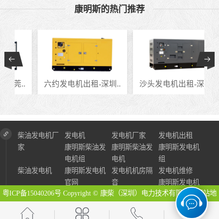
康明斯的热门推荐
..
六约发电机出租-深圳..
沙头发电机出租-深圳..
柴油发电机厂
发电机
发电机厂家
发电机出租
家
康明斯柴油发
康明斯柴油发
康明斯发电机
电机组
电机
组
柴油发电机
康明斯发电机
发电机机房隔
发电机维修
官网
音
康明斯发电机
粤ICP备15040206号
Copyright © 康柴（深圳）电力技术有限公司
网站地
图