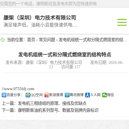
仅需您的一个电话，康明斯应急发电车即为您快速供电
康柴（深圳）电力技术有限公司
满足噪声低、油耗小且能快速供电的租赁产品
当前位置：
首页
›
常见问题
› 发电机组统一式和分隔式燃烧室的结构特点
深圳租赁
东莞租赁
发电机组统一式和分隔式燃烧室的结构特点
发布来源：康柴（深圳）电力技术有限公司 发布日期: 2026-06-
23 访问量:157
广州租赁
惠州租赁
//www.0755fdj.com
百度分享：
QQ空间
新浪微博
腾讯微博
人人网
微信
汕头租赁
上一篇：
发电机三相绕组的原理、接线及优缺点
下一篇：
康明斯柴油机系列型号、数据及铭牌内容标识