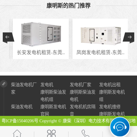
康明斯的热门推荐
..
长安发电机租赁-东莞..
凤岗发电机租赁-东莞..
柴油发电机厂
发电机
发电机厂家
发电机出租
家
康明斯柴油发
康明斯柴油发
康明斯发电机
电机组
电机
组
柴油发电机
康明斯发电机
发电机机房隔
发电机维修
官网
音
康明斯发电机
粤ICP备15040206号
Copyright © 康柴（深圳）电力技术有限公司
网站地
图