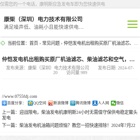
仅需您的一个电话，康明斯应急发电车即为您快速供电
康柴（深圳）电力技术有限公司
满足噪声低、油耗小且能快速供电的租赁产品
当前位置：
首页
›
常见问题
› 仲恺发电机出租购买原厂机油滤芯、柴油滤芯和空气，节省保养
深圳租赁
东莞租赁
仲恺发电机出租购买原厂机油滤芯、柴油滤芯和空气，节省保养
发布来源：康柴（深圳）电力技术有限公司 发布日期: 2024-07-
20 访问量:989
广州租赁
惠州租赁
//www.0755fdj.com
百度分享：
QQ空间
新浪微博
腾讯微博
人人网
微信
汕头租赁
上一篇：
迎战限电，柴油发电机康明斯24小时无需值守保供电稳定鳌头
发电
下一篇：
柴油发电机油箱问题烦恼？教您一招快速排除！2024年7月22