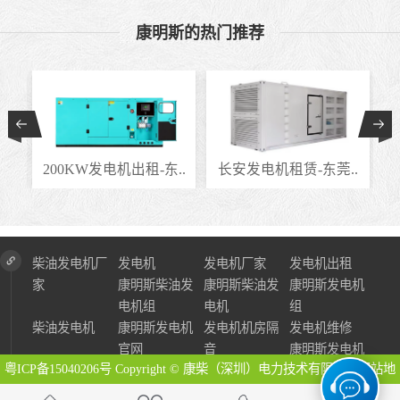
康明斯的热门推荐
..
200KW发电机出租-东..
长安发电机租赁-东莞..
柴油发电机厂
发电机
发电机厂家
发电机出租
家
康明斯柴油发
康明斯柴油发
康明斯发电机
电机组
电机
组
柴油发电机
康明斯发电机
发电机机房隔
发电机维修
官网
音
康明斯发电机
粤ICP备15040206号
Copyright © 康柴（深圳）电力技术有限公司
网站地
图