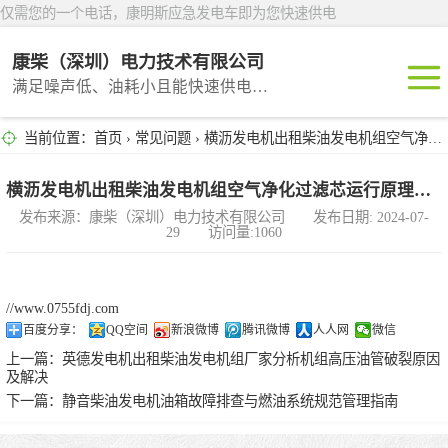
仅需您的一个电话，康明斯应急发电车即为您快速供电
康柴（深圳）电力技术有限公司
满足噪声低、油耗小且能快速供电的租赁产品
当前位置：
首页
›
常见问题
› 横沥发电机出租柴油发电机组空气净化过滤芯运行原理大揭秘
深圳租赁
东莞租赁
横沥发电机出租柴油发电机组空气净化过滤芯运行原理大揭秘
发布来源：康柴（深圳）电力技术有限公司 发布日期: 2024-07-
29 访问量:1060
广州租赁
惠州租赁
//www.0755fdj.com
百度分享：
QQ空间
新浪微博
腾讯微博
人人网
微信
汕头租赁
上一篇：
英德发电机出租柴油发电机组厂家分析机组高压油管破裂原因
及解决
下一篇：
静音柴油发电机油箱故障排查与燃油系统规范管理指南