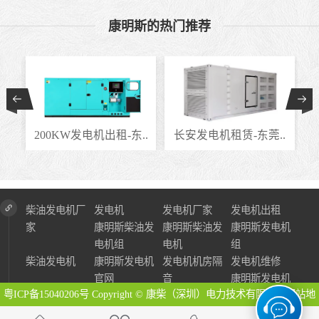
康明斯的热门推荐
..
200KW发电机出租-东..
长安发电机租赁-东莞..
柴油发电机厂
发电机
发电机厂家
发电机出租
家
康明斯柴油发
康明斯柴油发
康明斯发电机
电机组
电机
组
柴油发电机
康明斯发电机
发电机机房隔
发电机维修
官网
音
康明斯发电机
粤ICP备15040206号
Copyright © 康柴（深圳）电力技术有限公司
网站地
图