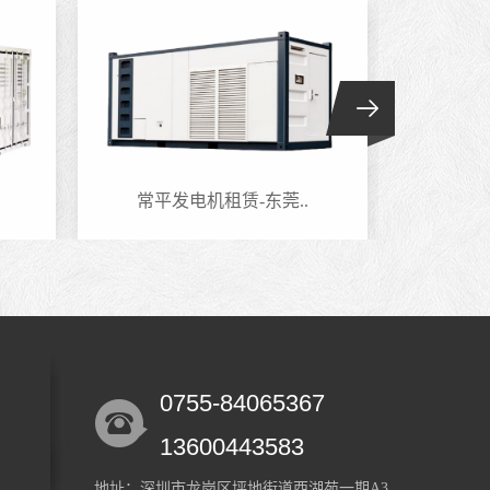
常平发电机租赁-东莞..
六约
0755-84065367
13600443583
地址：深圳市龙岗区坪地街道西湖苑一期A3