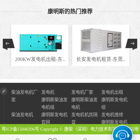
康明斯的热门推荐
..
200KW发电机出租-东..
长安发电机租赁-东莞..
柴油发电机厂
发电机
发电机厂家
发电机出租
家
康明斯柴油发
康明斯柴油发
康明斯发电机
电机组
电机
组
柴油发电机
康明斯发电机
发电机机房隔
发电机维修
官网
音
康明斯发电机
粤ICP备15040206号
Copyright © 康柴（深圳）电力技术有限公司
网站地
图