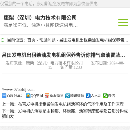
仅需您的一个电话，康明斯应急发电车即为您快速供电
康柴（深圳）电力技术有限公司
满足噪声低、油耗小且能快速供电的租赁产品
当前位置：
首页
›
常见问题
› 吕田发电机出租柴油发电机组保养告诉你排气窜油冒蓝烟九大
深圳租赁
东莞租赁
吕田发电机出租柴油发电机组保养告诉你排气窜油冒蓝烟九大
发布来源：康柴（深圳）电力技术有限公司 发布日期: 2024-08-
15 访问量:1233
广州租赁
惠州租赁
//www.0755fdj.com
百度分享：
QQ空间
新浪微博
腾讯微博
人人网
微信
汕头租赁
上一篇：
布吉发电机出租柴油发电机组活塞环的气环作用及工作原理
下一篇：
发电机的活塞是由顶部、环槽部、活塞销座和裙部四部分构成
狮山发