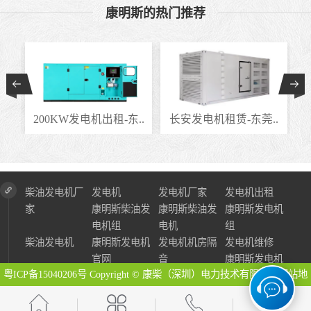
康明斯的热门推荐
..
200KW发电机出租-东..
长安发电机租赁-东莞..
柴油发电机厂
发电机
发电机厂家
发电机出租
家
康明斯柴油发
康明斯柴油发
康明斯发电机
电机组
电机
组
柴油发电机
康明斯发电机
发电机机房隔
发电机维修
官网
音
康明斯发电机
粤ICP备15040206号
Copyright © 康柴（深圳）电力技术有限公司
网站地
图