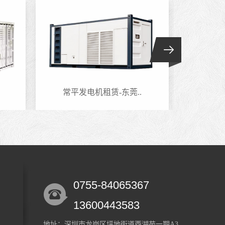
常平发电机租赁-东莞..
六约
0755-84065367
13600443583
地址：深圳市龙岗区坪地街道西湖苑一期A3