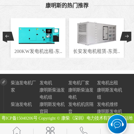
康明斯的热门推荐
..
200KW发电机出租-东..
长安发电机租赁-东莞..
柴油发电机厂
发电机
发电机厂家
发电机出租
家
康明斯柴油发
康明斯柴油发
康明斯发电机
电机组
电机
组
柴油发电机
康明斯发电机
发电机机房隔
发电机维修
官网
音
康明斯发电机
粤ICP备15040206号
Copyright © 康柴（深圳）电力技术有限公司
网站地
图