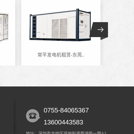
常平发电机租赁-东莞..
六约
0755-84065367
13600443583
地址：深圳市龙岗区坪地街道西湖苑一期A3