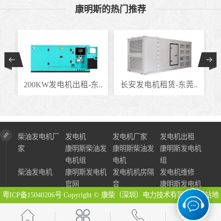
康明斯的热门推荐
..
200KW发电机出租-东..
长安发电机租赁-东莞..
柴油发电机厂
发电机
发电机厂家
发电机出租
家
康明斯柴油发
康明斯柴油发
康明斯发电机
电机组
电机
组
柴油发电机
康明斯发电机
发电机机房隔
发电机维修
官网
音
康明斯发电机
粤ICP备15040206号
Copyright © 康柴（深圳）电力技术有限公司
网站地
图