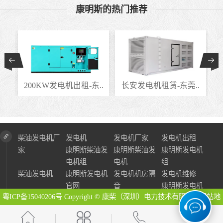
康明斯的热门推荐
..
200KW发电机出租-东..
长安发电机租赁-东莞..
柴油发电机厂
发电机
发电机厂家
发电机出租
家
康明斯柴油发
康明斯柴油发
康明斯发电机
电机组
电机
组
柴油发电机
康明斯发电机
发电机机房隔
发电机维修
官网
音
康明斯发电机
粤ICP备15040206号
Copyright © 康柴（深圳）电力技术有限公司
网站地
图