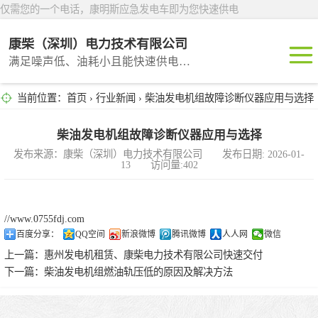
仅需您的一个电话，康明斯应急发电车即为您快速供电
康柴（深圳）电力技术有限公司
满足噪声低、油耗小且能快速供电的租赁产品
当前位置：
首页
›
行业新闻
› 柴油发电机组故障诊断仪器应用与选择
深圳租赁
东莞租赁
柴油发电机组故障诊断仪器应用与选择
发布来源：康柴（深圳）电力技术有限公司 发布日期: 2026-01-
13 访问量:402
广州租赁
惠州租赁
//www.0755fdj.com
百度分享：
QQ空间
新浪微博
腾讯微博
人人网
微信
汕头租赁
上一篇：
惠州发电机租赁、康柴电力技术有限公司快速交付
下一篇：
柴油发电机组燃油轨压低的原因及解决方法