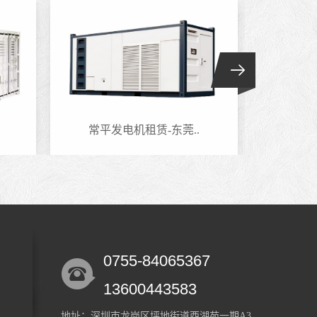
常平发电机租赁-东莞..
六约
0755-84065367
13600443583
地址：深圳市龙岗区坪地街道西湖苑一期A3