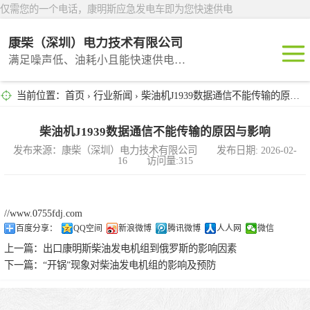
仅需您的一个电话，康明斯应急发电车即为您快速供电
康柴（深圳）电力技术有限公司
满足噪声低、油耗小且能快速供电的租赁产品
当前位置：
首页
›
行业新闻
› 柴油机J1939数据通信不能传输的原因与影响
深圳租赁
东莞租赁
柴油机J1939数据通信不能传输的原因与影响
发布来源：康柴（深圳）电力技术有限公司 发布日期: 2026-02-
16 访问量:315
广州租赁
惠州租赁
//www.0755fdj.com
百度分享：
QQ空间
新浪微博
腾讯微博
人人网
微信
汕头租赁
上一篇：
出口康明斯柴油发电机组到俄罗斯的影响因素
下一篇：
“开锅”现象对柴油发电机组的影响及预防