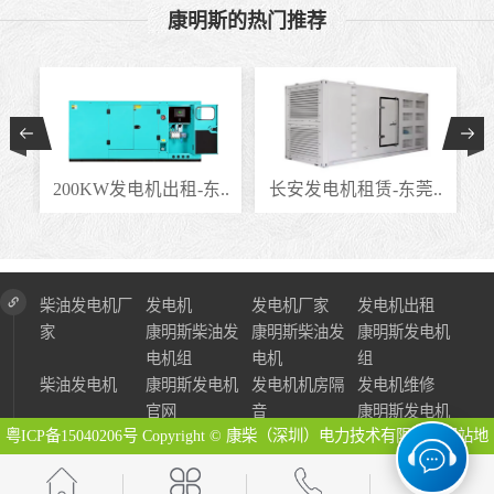
康明斯的热门推荐
..
200KW发电机出租-东..
长安发电机租赁-东莞..
柴油发电机厂
发电机
发电机厂家
发电机出租
家
康明斯柴油发
康明斯柴油发
康明斯发电机
电机组
电机
组
柴油发电机
康明斯发电机
发电机机房隔
发电机维修
官网
音
康明斯发电机
粤ICP备15040206号
Copyright © 康柴（深圳）电力技术有限公司
网站地
图