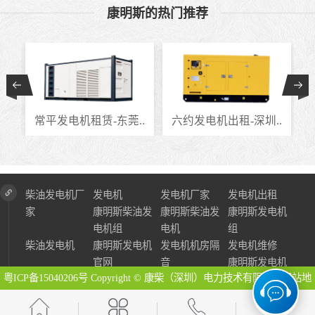
康明斯的热门推荐
.
常平发电机租赁-东莞..
六约发电机出租-深圳..
柴油发电机厂
发电机
发电机厂家
发电机出租
家
康明斯柴油发
康明斯柴油发
康明斯发电机
电机组
电机
组
柴油发电机
康明斯发电机
发电机机房隔
发电机维修
官网
音
康明斯发电机
粤ICP备15040206号
Copyright © 康柴（深圳）电力技术有限公司
网站地
图