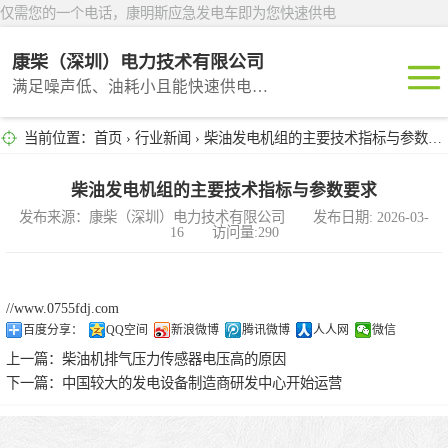
仅需您的一个电话，康明斯应急发电车即为您快速供电
康柴（深圳）电力技术有限公司
满足噪声低、油耗小且能快速供电的租赁产品
当前位置：
首页
›
行业新闻
› 柴油发电机组的主要技术指标与参数要求
深圳租赁
东莞租赁
柴油发电机组的主要技术指标与参数要求
发布来源：康柴（深圳）电力技术有限公司 发布日期: 2026-03-
16 访问量:290
广州租赁
惠州租赁
//www.0755fdj.com
百度分享：
QQ空间
新浪微博
腾讯微博
人人网
微信
汕头租赁
上一篇：
柴油机排气压力传感器电压高的原因
下一篇：
中国较大的发电设备制造商研发中心开始运营