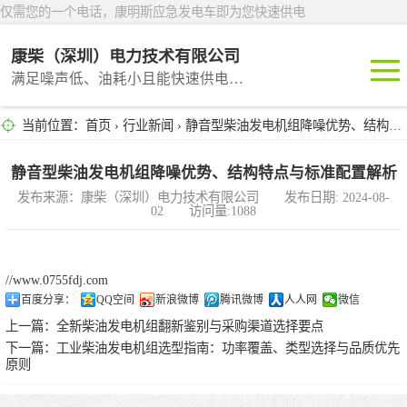
仅需您的一个电话，康明斯应急发电车即为您快速供电
康柴（深圳）电力技术有限公司
满足噪声低、油耗小且能快速供电的租赁产品
当前位置：
首页
›
行业新闻
› 静音型柴油发电机组降噪优势、结构特点与标准配置解析
深圳租赁
东莞租赁
静音型柴油发电机组降噪优势、结构特点与标准配置解析
发布来源：康柴（深圳）电力技术有限公司 发布日期: 2024-08-
02 访问量:1088
广州租赁
惠州租赁
//www.0755fdj.com
百度分享：
QQ空间
新浪微博
腾讯微博
人人网
微信
汕头租赁
上一篇：
全新柴油发电机组翻新鉴别与采购渠道选择要点
下一篇：
工业柴油发电机组选型指南：功率覆盖、类型选择与品质优先
原则