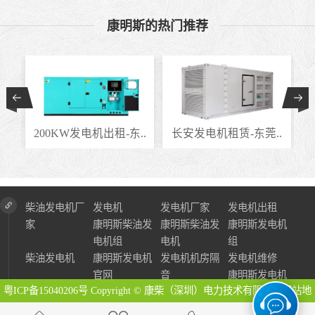
康明斯的热门推荐
..
200KW发电机出租-东..
长安发电机租赁-东莞..
柴油发电机厂
发电机
发电机厂家
发电机出租
家
康明斯柴油发
康明斯柴油发
康明斯发电机
电机组
电机
组
柴油发电机
康明斯发电机
发电机机房隔
发电机维修
官网
音
康明斯发电机
粤ICP备15040206号
Copyright © 康柴（深圳）电力技术有限公司
网站地
图