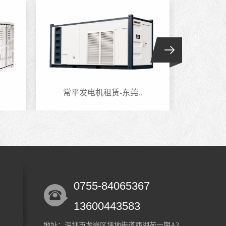
常平发电机租赁-东莞..
六约
0755-84065367
13600443583
地址：深圳市龙岗区坪地街道西湖苑一期A3