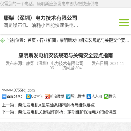
仅需您的一个电话，康明斯应急发电车即为您快速供电
康柴（深圳）电力技术有限公司
满足噪声低、油耗小且能快速供电的租赁产品
当前位置：
首页
›
行业新闻
› 康明斯发电机安装规范与关键安全要点指南
深圳租赁
东莞租赁
康明斯发电机安装规范与关键安全要点指南
发布来源：康柴（深圳）电力技术有限公司 发布日期: 2024-11-
06 访问量:894
广州租赁
惠州租赁
//www.0755fdj.com
百度分享：
QQ空间
新浪微博
腾讯微博
人人网
微信
汕头租赁
上一篇：
柴油发电机A型喷油泵结构解析与维保要点
下一篇：
柴油发电机关键组件解析：定期维护保障电力持续供应