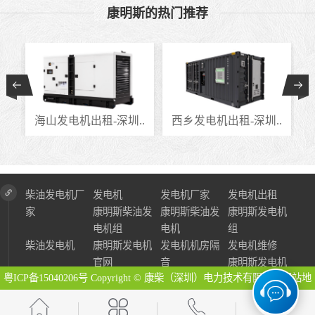
康明斯的热门推荐
.
海山发电机出租-深圳..
西乡发电机出租-深圳..
柴油发电机厂
发电机
发电机厂家
发电机出租
家
康明斯柴油发
康明斯柴油发
康明斯发电机
电机组
电机
组
柴油发电机
康明斯发电机
发电机机房隔
发电机维修
官网
音
康明斯发电机
粤ICP备15040206号
Copyright © 康柴（深圳）电力技术有限公司
网站地
图