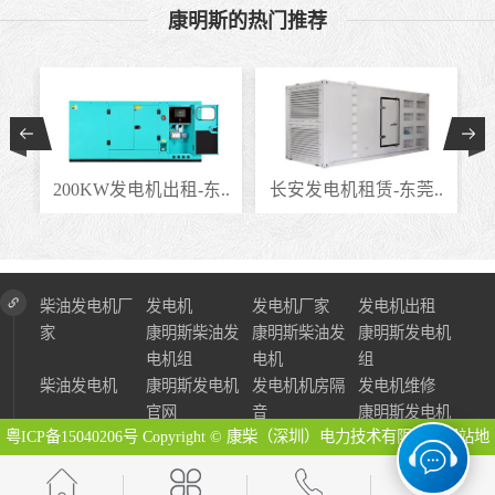
康明斯的热门推荐
..
200KW发电机出租-东..
长安发电机租赁-东莞..
柴油发电机厂
发电机
发电机厂家
发电机出租
家
康明斯柴油发
康明斯柴油发
康明斯发电机
电机组
电机
组
柴油发电机
康明斯发电机
发电机机房隔
发电机维修
官网
音
康明斯发电机
粤ICP备15040206号
Copyright © 康柴（深圳）电力技术有限公司
网站地
图