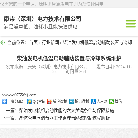
仅需您的一个电话，康明斯应急发电车即为您快速供电
康柴（深圳）电力技术有限公司
满足噪声低、油耗小且能快速供电的租赁产品
当前位置：
首页
›
行业新闻
› 柴油发电机低温启动辅助装置与冷却系统维护
深圳租赁
东莞租赁
柴油发电机低温启动辅助装置与冷却系统维护
发布来源：康柴（深圳）电力技术有限公司 发布日期: 2024-11-
22 访问量:934
广州租赁
惠州租赁
//www.0755fdj.com
百度分享：
QQ空间
新浪微博
腾讯微博
人人网
微信
汕头租赁
上一篇：
柴油发电机组启动性能的六大关键条件与保障措施
下一篇：
晶体管电压调节器工作原理与励磁控制过程解析