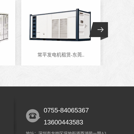
常平发电机租赁-东莞..
六约
0755-84065367
13600443583
地址：深圳市龙岗区坪地街道西湖苑一期A3