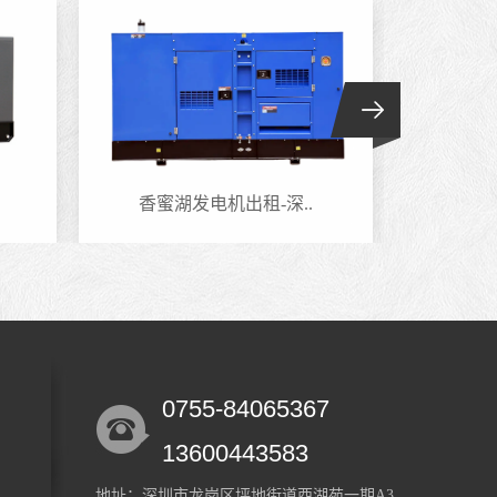
香蜜湖发电机出租-深..
南头
0755-84065367
13600443583
地址：深圳市龙岗区坪地街道西湖苑一期A3