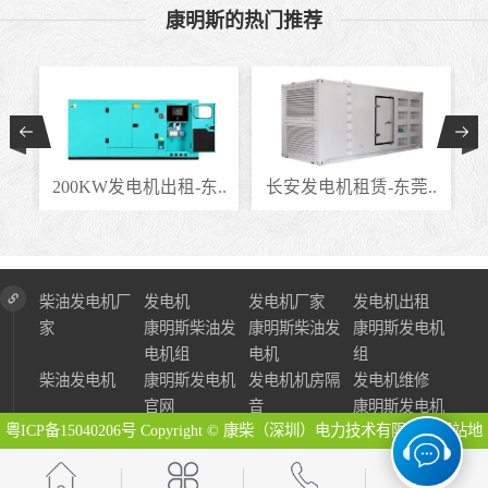
康明斯的热门推荐
..
200KW发电机出租-东..
长安发电机租赁-东莞..
柴油发电机厂
发电机
发电机厂家
发电机出租
家
康明斯柴油发
康明斯柴油发
康明斯发电机
电机组
电机
组
柴油发电机
康明斯发电机
发电机机房隔
发电机维修
官网
音
康明斯发电机
粤ICP备15040206号
Copyright © 康柴（深圳）电力技术有限公司
网站地
图