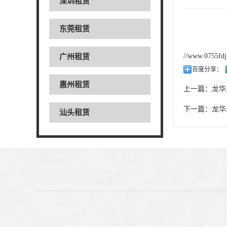
深圳租赁
东莞租赁
//www.0755fd
广州租赁
百度分享：
惠州租赁
上一篇：
龙华
下一篇：
龙华
汕头租赁