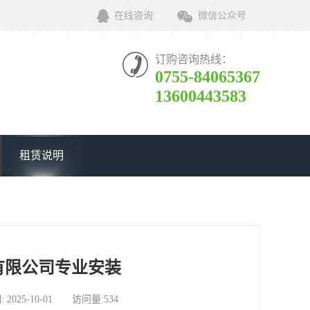
在线咨询
微信公众号
订购咨询热线：
0755-84065367
13600443583
租赁说明
有限公司专业安装
5-10-01 访问量:534