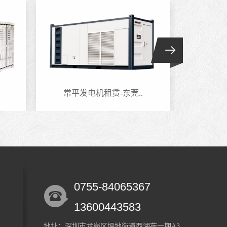
常平发电机租赁-东莞..
六约
0755-84065367
13600443583
地址：深圳市龙岗区坪地街道西湖苑一期A3