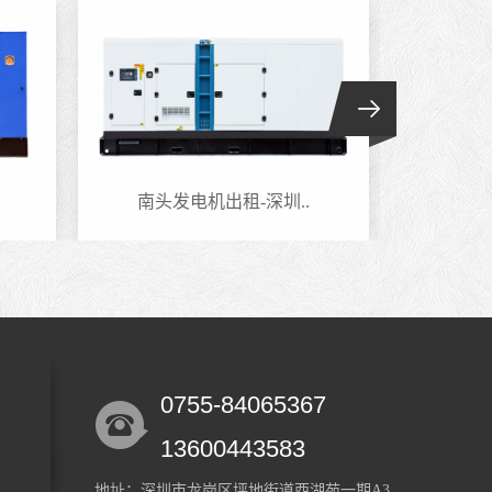
南头发电机出租-深圳..
海山
0755-84065367
13600443583
地址：深圳市龙岗区坪地街道西湖苑一期A3