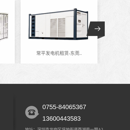
常平发电机租赁-东莞..
六约
0755-84065367
13600443583
地址：深圳市龙岗区坪地街道西湖苑一期A3