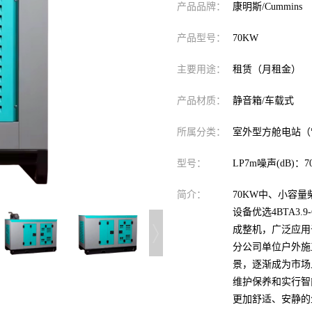
产品品牌：
康明斯/Cummins
产品型号：
70KW
主要用途：
租赁（月租金）
产品材质：
静音箱/车载式
所属分类：
室外型方舱电站（
型号：
LP7m噪声(dB)：70
简介：
70KW中、小容
设备优选4BTA3
成整机，广泛应用
分公司单位户外施
景，逐渐成为市场
维护保养和实行智
更加舒适、安静的