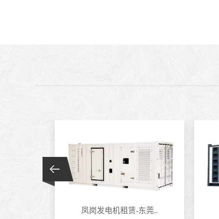
莞..
凤岗发电机租赁-东莞..