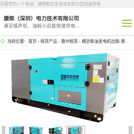
仅需您的一个电话，康明斯应急发电车即为您快速供电
康柴（深圳）电力技术有限公司
满足噪声低、油耗小且能快速供电的租赁产品
当前位置：
首页
›
租赁产品
›
惠州租赁
› 横沥柴油发电机出租-惠州发电设备租赁公司
深圳租赁
东莞租赁
广州租赁
惠州租赁
汕头租赁