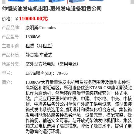
仲恺柴油发电机出租-惠州发电设备租赁公司
110000.00元
价格：￥
产品品牌：
康明斯/Cummins
产品型号：
1300kW
主要用途：
租赁（月租金）
产品材质：
静音箱/车载式
所属分类：
室外型方舱电站（常用电源）
型号：
LP7m噪声(dB)：70~85
简介：
1300KW大容量柴油发电机租赁服务范围涉及惠州市仲恺
高新区和附近辖区，所租设备优选KTA50-GS8康明斯柴油
机作为原动机，然后装配降噪型集装箱成套为一体式电
站，广泛应用于惠州市中铁、中建、中水电、中交、中核
建、中冶各局各分公司单位户外施工供电设施。该型集装
箱式发电系统‌选用全封闭设计和模块化组合方式，集装箱
发电机能够适应各种恶劣环境，设备完善，搭配完整，操
作简便，输送安全可靠。与开放式柴油发电机相比，集装
箱式发电机选用了隔音措施，降低了噪音水平，提供了更
为静音的运行环境。