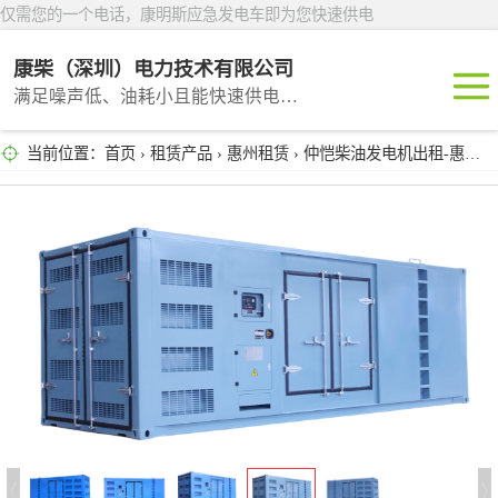
仅需您的一个电话，康明斯应急发电车即为您快速供电
康柴（深圳）电力技术有限公司
满足噪声低、油耗小且能快速供电的租赁产品
当前位置：
首页
›
租赁产品
›
惠州租赁
› 仲恺柴油发电机出租-惠州发电设备租赁公司
深圳租赁
东莞租赁
广州租赁
惠州租赁
汕头租赁